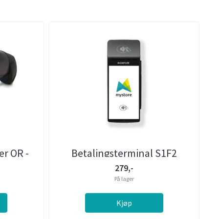
r QR -
Betalingsterminal S1F2
r
279,-
På lager
Kjøp