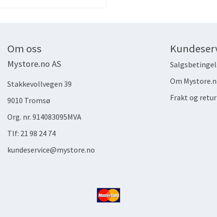
Om oss
Kundeser
Mystore.no AS
Salgsbetingel
Om Mystore.n
Stakkevollvegen 39
Frakt og retur
9010 Tromsø
Org. nr. 914083095MVA
Tlf:
21 98 24 74
kundeservice@mystore.no