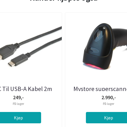
 Til USB-A Kabel 2m
Mystore superscanne
strekkodelese
249,-
2.990,-
På lager
På lager
Kjøp
Kjøp