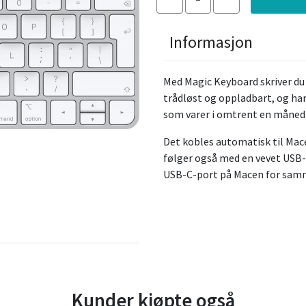
Informasjon
Med Magic Keyboard skriver du 
trådløst og oppladbart, og har
som varer i omtrent en måned e
Det kobles automatisk til Mac
følger også med en vevet USB-
USB-C-port på Macen for samm
Kunder kjøpte også