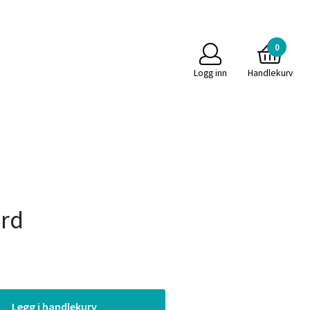
Til mystore.no
0
Logg inn
Handlekurv
rd
Legg i handlekurv