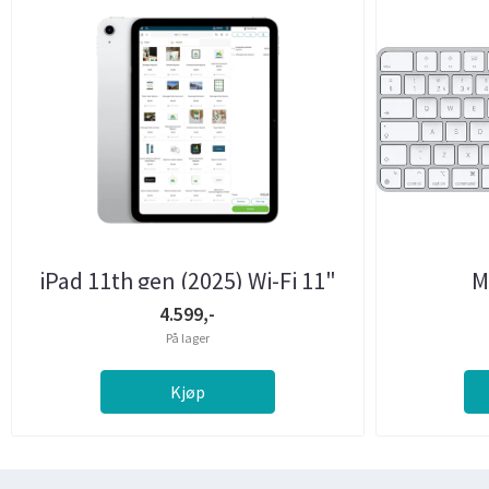
iPad 11th gen (2025) Wi-Fi 11"
M
128GB Sølv
4.599,-
På lager
Kjøp