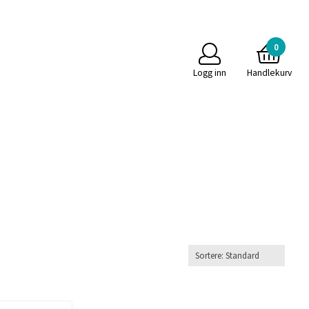
Til mystore.no
0
Logg inn
Handlekurv